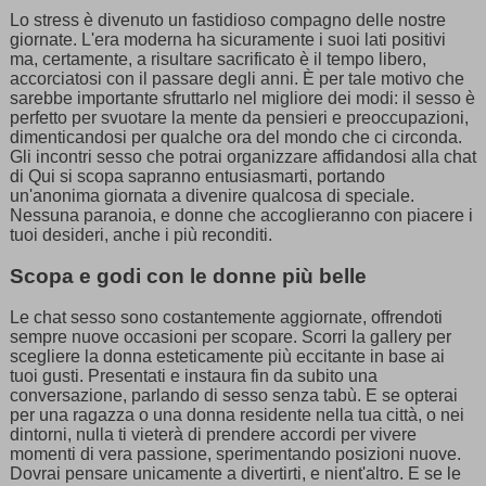
Lo stress è divenuto un fastidioso compagno delle nostre
giornate. L'era moderna ha sicuramente i suoi lati positivi
ma, certamente, a risultare sacrificato è il tempo libero,
accorciatosi con il passare degli anni. È per tale motivo che
sarebbe importante sfruttarlo nel migliore dei modi: il sesso è
perfetto per svuotare la mente da pensieri e preoccupazioni,
dimenticandosi per qualche ora del mondo che ci circonda.
Gli incontri sesso che potrai organizzare affidandosi alla chat
di Qui si scopa sapranno entusiasmarti, portando
un'anonima giornata a divenire qualcosa di speciale.
Nessuna paranoia, e donne che accoglieranno con piacere i
tuoi desideri, anche i più reconditi.
Scopa e godi con le donne più belle
Le chat sesso sono costantemente aggiornate, offrendoti
sempre nuove occasioni per scopare. Scorri la gallery per
scegliere la donna esteticamente più eccitante in base ai
tuoi gusti. Presentati e instaura fin da subito una
conversazione, parlando di sesso senza tabù. E se opterai
per una ragazza o una donna residente nella tua città, o nei
dintorni, nulla ti vieterà di prendere accordi per vivere
momenti di vera passione, sperimentando posizioni nuove.
Dovrai pensare unicamente a divertirti, e nient'altro. E se le