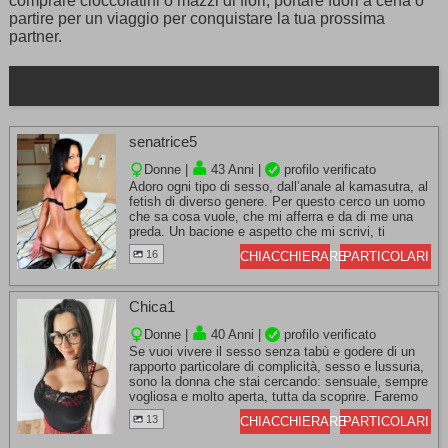
comprare cioccolatini o mazzi di fiori, portare fuori a cena o
partire per un viaggio per conquistare la tua prossima
partner.
senatrice5
Donne |
43 Anni |
profilo verificato
Adoro ogni tipo di sesso, dall’anale al kamasutra, al
fetish di diverso genere. Per questo cerco un uomo
che sa cosa vuole, che mi afferra e da di me una
preda. Un bacione e aspetto che mi scrivi, ti
desidero.
16
CHIACCHIERARE
PARTICOLARI
Chica1
Donne |
40 Anni |
profilo verificato
Se vuoi vivere il sesso senza tabù e godere di un
rapporto particolare di complicità, sesso e lussuria,
sono la donna che stai cercando: sensuale, sempre
vogliosa e molto aperta, tutta da scoprire. Faremo
sesso e ci abbandoneremo a lunghe fellatio per
13
CHIACCHIERARE
PARTICOLARI
raggiungere insieme l’orgasmo.