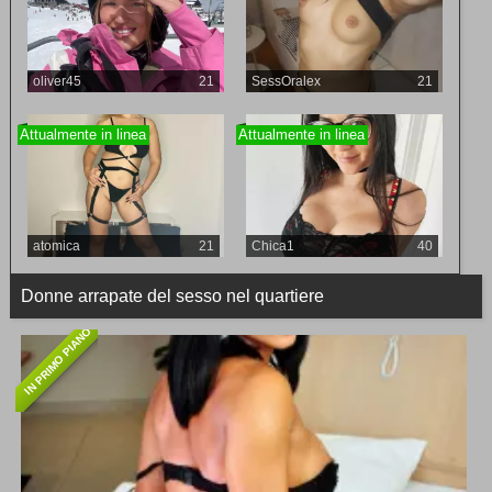
oliver45
21
SessOralex
21
Attualmente in linea
Attualmente in linea
atomica
21
Chica1
40
Donne arrapate del sesso nel quartiere
IN PRIMO PIANO