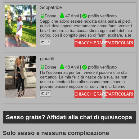
Scopatrice
Donne |
47 Anni |
profilo verificato
Sappi che adoro essere leccata dalla testa ai piedi,
quindi devi sapere esattamente come farmi venire i
brividi mentre la tua bocca sfiora ogni parte del mio
corpo, con il compito preciso di farmi eccitare, a te
invece che piace fare? Ti aspetto.
7
CHIACCHIERARE
PARTICOLARI
gioia69
Donne |
48 Anni |
profilo verificato
Ho l’esperienza per farti vivere il piacere che stai
cercando. La mia felicità nasce dalla tua, se non
riesco a eccitarti fino allo spasimo non riesco a
provare piacere neppure io, scrivimi e ci faremo
delle scopate assurde, ti sto aspettando.
17
CHIACCHIERARE
PARTICOLARI
Sesso gratis? Affidati alla chat di quisiscopa
Solo sesso e nessuna complicazione