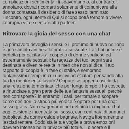
complicazioni sentimentali ti spaventano o, al contrario, ti
annoiano, dovrai ricordarti solamente di comunicare alla
donna contattata il desiderio di fare sesso; terminato
l'incontro, ogni utente di Qui si scopa potrà tornare a vivere
la propria vita e cercare altri partner.
Ritrovare la gioia del sesso con una chat
La primavera risveglia i sensi, e il profumo di nuovo nell'aria
è uno stimolo anche alla pratica sessuale. La chat online è
perfetta per eccitarsi al cospetto di donne vogliose ed
estremamente sessuali: la ragazza dei tuoi sogni sarà
destinata a divenire realtà in men che non si dica. Il tuo
rapporto di coppia è in fase di stallo, e sembrano
lontanissimi i tempi in cui riuscivi ad eccitarti pensando alla
tua lei mentre eri al lavoro? Oppure sei appena uscito da
una relazione tormentata, che per lungo tempo ti ha costretto
a rinunciare a gran parte delle tue fantasie sessuali perché
non corrisposte? In entrambi i casi, per tornare a scopare
come desideri la strada più veloce è optare per una chat
sesso gratis. Non esageriamo nel definirci la migliore chat
oggi esistente incentrata sul sesso, con centinaia di annunci
pubblicati da donne calde e bagnate. Naviga liberamente e
lasciati tentare. Soddisfa le tue voglie e prova emozioni
davvero intense nella privacy più totale. Il piacere e il