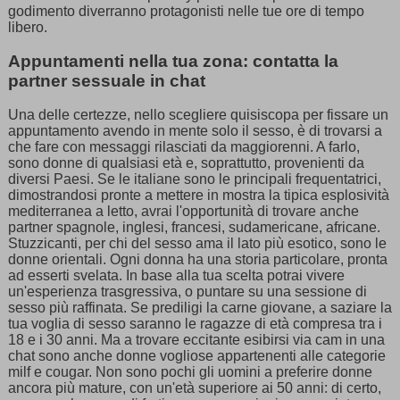
godimento diverranno protagonisti nelle tue ore di tempo
libero.
Appuntamenti nella tua zona: contatta la
partner sessuale in chat
Una delle certezze, nello scegliere quisiscopa per fissare un
appuntamento avendo in mente solo il sesso, è di trovarsi a
che fare con messaggi rilasciati da maggiorenni. A farlo,
sono donne di qualsiasi età e, soprattutto, provenienti da
diversi Paesi. Se le italiane sono le principali frequentatrici,
dimostrandosi pronte a mettere in mostra la tipica esplosività
mediterranea a letto, avrai l'opportunità di trovare anche
partner spagnole, inglesi, francesi, sudamericane, africane.
Stuzzicanti, per chi del sesso ama il lato più esotico, sono le
donne orientali. Ogni donna ha una storia particolare, pronta
ad esserti svelata. In base alla tua scelta potrai vivere
un'esperienza trasgressiva, o puntare su una sessione di
sesso più raffinata. Se prediligi la carne giovane, a saziare la
tua voglia di sesso saranno le ragazze di età compresa tra i
18 e i 30 anni. Ma a trovare eccitante esibirsi via cam in una
chat sono anche donne vogliose appartenenti alle categorie
milf e cougar. Non sono pochi gli uomini a preferire donne
ancora più mature, con un'età superiore ai 50 anni: di certo,