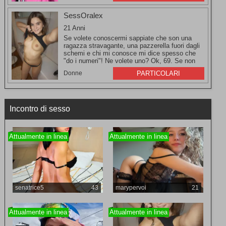
SessOralex
21 Anni
Se volete conoscermi sappiate che son una
ragazza stravagante, una pazzerella fuori dagli
schemi e chi mi conosce mi dice spesso che
"do i numeri"! Ne volete uno? Ok, 69. Se non
avete capito cosa intendo vi svelo un segreto,
Donne
PARTICOLARI
amo il sesso orale!
Incontro di sesso
Attualmente in linea
Attualmente in linea
senatrice5
43
marypervoi
21
Attualmente in linea
Attualmente in linea