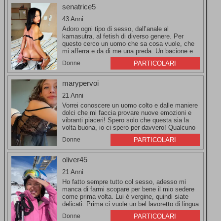
senatrice5
43 Anni
Adoro ogni tipo di sesso, dall’anale al
kamasutra, al fetish di diverso genere. Per
questo cerco un uomo che sa cosa vuole, che
mi afferra e da di me una preda. Un bacione e
aspetto che mi scrivi, ti desidero.
Donne
PARTICOLARI
marypervoi
21 Anni
Vorrei conoscere un uomo colto e dalle maniere
dolci che mi faccia provare nuove emozioni e
vibranti piaceri! Spero solo che questa sia la
volta buona, io ci spero per davvero! Qualcuno
che lo voglia fare?
Donne
PARTICOLARI
oliver45
21 Anni
Ho fatto sempre tutto col sesso, adesso mi
manca di farmi scopare per bene il mio sedere
come prima volta. Lui è vergine, quindi siate
delicati. Prima ci vuole un bel lavoretto di lingua
come si deve.
Donne
PARTICOLARI